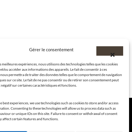
Gérer le consentement
es meilleures expériences, nous utilisons des technologies telles que les cookies
et/ou accéder aux informations des appareils. Le fait de consentir à ces
 nous permettra de traiter des données telles que le comportement de navigation
ques sur ce site. Le fait de ne pas consentir ou de retirer son consentement peut
t négatif sur certaines caractéristiques et fonctions.
e best experiences, we use technologies such as cookies to store and/or access
ation. Consenting to these technologies will allow us to process data such as
viour or unique IDs on this site. Failure to consent or withdrawal of consent
 affect certain features and functions.