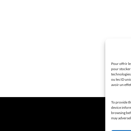
Pour offrir l
pour stocker 
technologies
ou les ID uni
avoir un effe
To provide th
device inform
browsing beha
may adversely