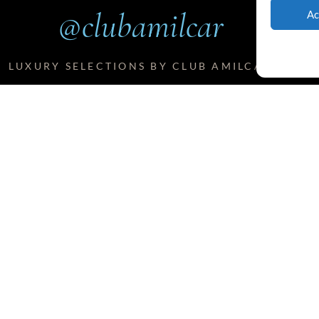
@clubamilcar
Ac
LUXURY SELECTIONS BY CLUB AMILCAR