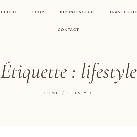
ACCUEIL
SHOP
BUSINESS CLUB
TRAVEL CLU
CONTACT
SHOP I BOUTIQUE
MON COMPTE
WISHLIST
CONTACT
PANIER
POLITIQUE DE
COOKIES
Étiquette :
lifestyle
CONDITIONS
GÉNÉRALES
PAGE DE
CONFIDENTIALITÉ
HOME
LIFESTYLE