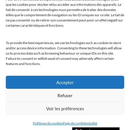
que les cookies pour stocker et/ou accéder aux informations des appareils. Le
fait de consentir à ces technologies nous permettra de traiter des données
telles que le comportement de navigation ou les ID uniques sur ce site. Le fait de
ne pas consentir ou de retirer son consentement peut avoir un effet négatif sur
certaines caractéristiques et fonctions.
@clubamilcar
To provide the best experiences, we use technologies such as cookies to store
LUXURY SELECTIONS BY CLUB AMILCAR
and/or access device information. Consenting to these technologies will allow
us to process data such as browsing behaviour or unique IDs on this site.
Failure to consent or withdrawal of consent may adversely affect certain
features and functions.
Accepter
Refuser
Voir les préférences
Politique de cookies
Page de confidentialité