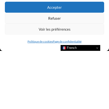
Accepter
Refuser
Voir les préférences
Bienvenue au sein du CLUB AMILCAR !
Politique de cookies
Page de confidentialité
French
Nous contacter et rejoindre le
CLUB.
Suivre nos actualités