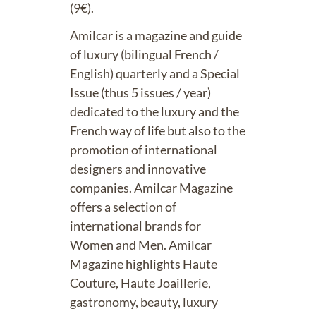
(9€).
Amilcar is a magazine and guide
of luxury (bilingual French /
English) quarterly and a Special
Issue (thus 5 issues / year)
dedicated to the luxury and the
French way of life but also to the
promotion of international
designers and innovative
companies. Amilcar Magazine
offers a selection of
international brands for
Women and Men. Amilcar
Magazine highlights Haute
Couture, Haute Joaillerie,
gastronomy, beauty, luxury