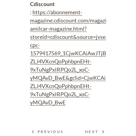
Cdiscount
:
https://abonnement-
magazine.cdiscount.com/magazine-
amilcar-magazine.html?
storeid=cdiscount&source=jvsea-
cpc-
1579417569_1CjwKCAiAwJTjBRBhEiwA56
ZLJ4VXcnQoPphbpnEHt-
9xTuNgPxIRPQo2L_xoC-
yMQAvD_BwE&gclid=CjwKCAiAwJTjBRBhE
ZLJ4VXcnQoPphbpnEHt-
9xTuNgPxIRPQo2L_xoC-
yMQAvD_BwE
PREVIOUS
NEXT