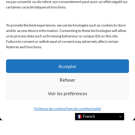
ne pas consentir ou de retirer son consentement peut avoir un effet négatif sur
certaines caractéristiques et fonctions.
Bienvenue au sein du CLUB AMILCAR !
To provide the best experiences, we use technologies such as cookies to store
and/or access device information. Consenting to these technologies will allow
us to process data such as browsing behaviour or unique IDs on this site.
Failure to consent or withdrawal of consent may adversely affect certain
Nous contacter et rejoindre le
features and functions.
CLUB.
Accepter
Refuser
Suivre nos actualités
Voir les préférences
Politique de cookies
Page de confidentialité
French
Suivre l’actualité de nos marques et celle du CLUB !
Merci de nous suivre