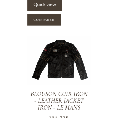
Quick view
COMPARER
ADD TO WISHLIST
BLOUSON CUIR IRON
- LEATHER JACKET
IRON - LE MANS
395.00
€