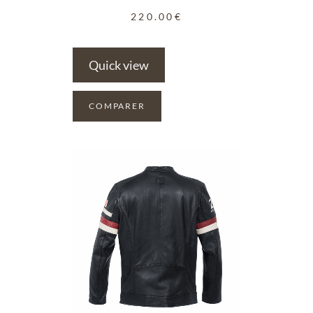
220.00
€
Quick view
COMPARER
ADD TO WISHLIST