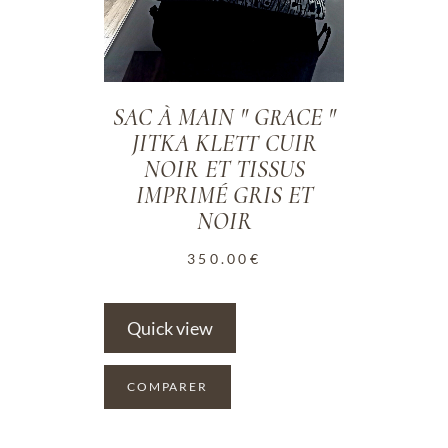
SAC À MAIN " GRACE "
JITKA KLETT CUIR
NOIR ET TISSUS
IMPRIMÉ GRIS ET
NOIR
350.00
€
Quick view
COMPARER