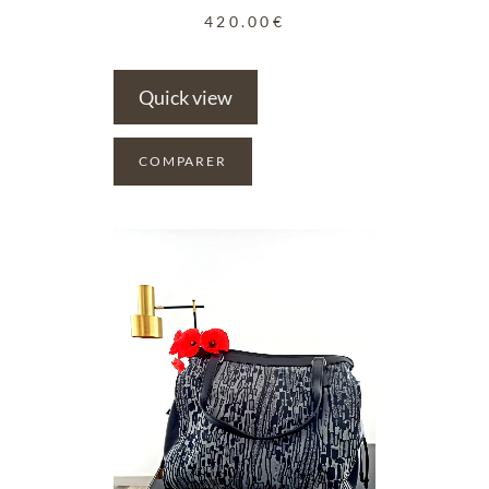
420.00
€
Quick view
COMPARER
ADD TO WISHLIST