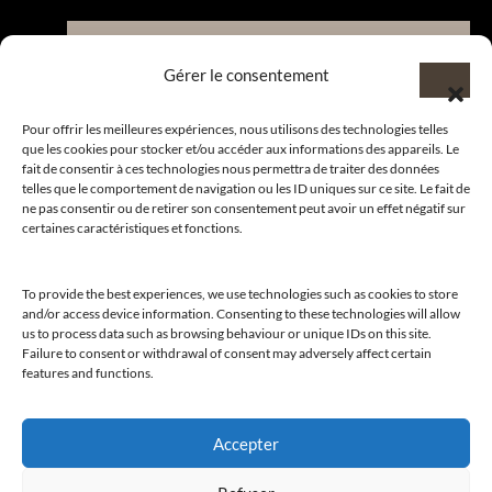
Nous contacter et rejoindre le
Gérer le consentement
CLUB.
Pour offrir les meilleures expériences, nous utilisons des technologies telles
que les cookies pour stocker et/ou accéder aux informations des appareils. Le
fait de consentir à ces technologies nous permettra de traiter des données
Suivre nos actualités
telles que le comportement de navigation ou les ID uniques sur ce site. Le fait de
ne pas consentir ou de retirer son consentement peut avoir un effet négatif sur
certaines caractéristiques et fonctions.
To provide the best experiences, we use technologies such as cookies to store
Suivre l’actualité de nos marques et celle du CLUB !
and/or access device information. Consenting to these technologies will allow
us to process data such as browsing behaviour or unique IDs on this site.
Merci de nous suivre
Failure to consent or withdrawal of consent may adversely affect certain
features and functions.
Accepter
© 2026
CLUB AMILCAR
– Tous droits réservés. Web