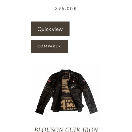
395.00
€
Quick view
COMPARER
ADD TO WISHLIST
BLOUSON CUIR IRON