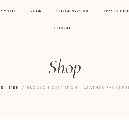
ACCUEIL
SHOP
BUSINESS CLUB
TRAVEL CLU
CONTACT
SHOP I BOUTIQUE
MON COMPTE
WISHLIST
CONTACT
PANIER
POLITIQUE DE
COOKIES
Shop
CONDITIONS
GÉNÉRALES
PAGE DE
CONFIDENTIALITÉ
E - MEN
BLOUSON CUIR IRON – LEATHER JACKET I