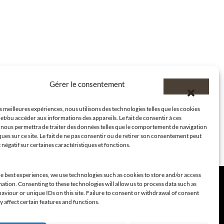
Gérer le consentement
es meilleures expériences, nous utilisons des technologies telles que les cookies
et/ou accéder aux informations des appareils. Le fait de consentir à ces
 nous permettra de traiter des données telles que le comportement de navigation
ques sur ce site. Le fait de ne pas consentir ou de retirer son consentement peut
t négatif sur certaines caractéristiques et fonctions.
e best experiences, we use technologies such as cookies to store and/or access
ation. Consenting to these technologies will allow us to process data such as
viour or unique IDs on this site. Failure to consent or withdrawal of consent
 affect certain features and functions.