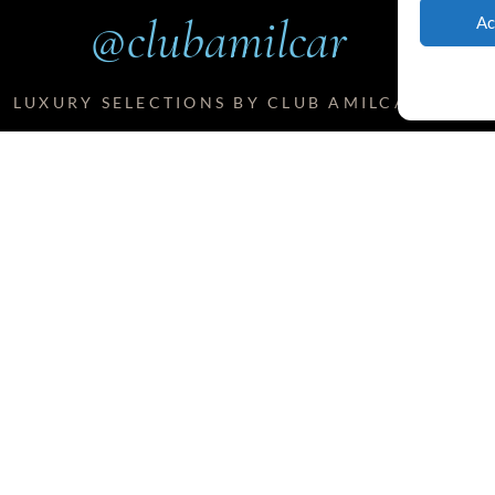
@clubamilcar
Ac
LUXURY SELECTIONS BY CLUB AMILCAR