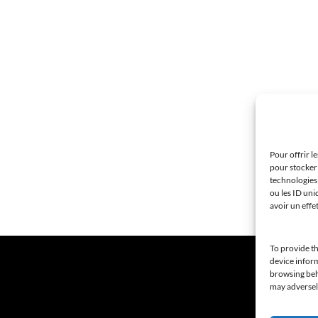
Pour offrir l
pour stocker 
technologies
ou les ID uni
avoir un effe
To provide th
device inform
browsing beha
may adversely