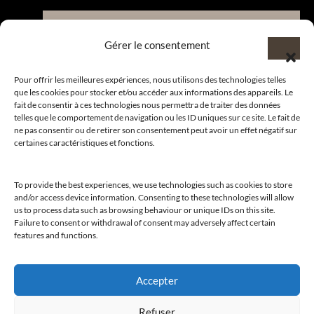
Nous contacter et rejoindre le
Gérer le consentement
CLUB.
Pour offrir les meilleures expériences, nous utilisons des technologies telles
que les cookies pour stocker et/ou accéder aux informations des appareils. Le
fait de consentir à ces technologies nous permettra de traiter des données
Suivre nos actualités
telles que le comportement de navigation ou les ID uniques sur ce site. Le fait de
ne pas consentir ou de retirer son consentement peut avoir un effet négatif sur
certaines caractéristiques et fonctions.
To provide the best experiences, we use technologies such as cookies to store
Suivre l’actualité de nos marques et celle du CLUB !
and/or access device information. Consenting to these technologies will allow
us to process data such as browsing behaviour or unique IDs on this site.
Merci de nous suivre
Failure to consent or withdrawal of consent may adversely affect certain
features and functions.
Accepter
© 2026
CLUB AMILCAR
– Tous droits réservés. Web
Refuser