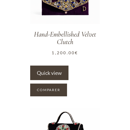
Hand-Embellished Velvet
Clutch
1,200.00
€
Quick view
COMPARER
ADD TO WISHLIST