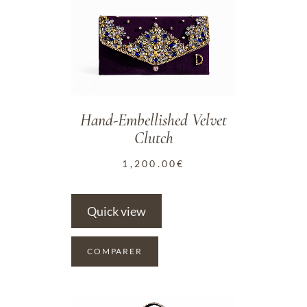
ADD TO WISHLIST
Hand-Embellished Velvet
Clutch
1,200.00
€
Quick view
COMPARER