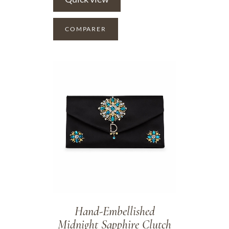
COMPARER
ADD TO WISHLIST
Hand-Embellished
Midnight Sapphire Clutch