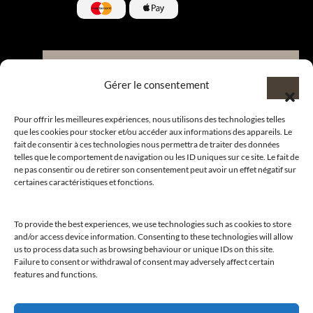
Nous contacter et rejoindre le
Gérer le consentement
CLUB.
Pour offrir les meilleures expériences, nous utilisons des technologies telles
que les cookies pour stocker et/ou accéder aux informations des appareils. Le
fait de consentir à ces technologies nous permettra de traiter des données
Suivre nos actualités
telles que le comportement de navigation ou les ID uniques sur ce site. Le fait de
ne pas consentir ou de retirer son consentement peut avoir un effet négatif sur
certaines caractéristiques et fonctions.
To provide the best experiences, we use technologies such as cookies to store
Suivre l’actualité de nos marques et celle du CLUB !
and/or access device information. Consenting to these technologies will allow
us to process data such as browsing behaviour or unique IDs on this site.
Merci de nous suivre
Failure to consent or withdrawal of consent may adversely affect certain
features and functions.