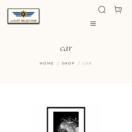
car
HOME
SHOP
CAR
ADD TO WISHLIST