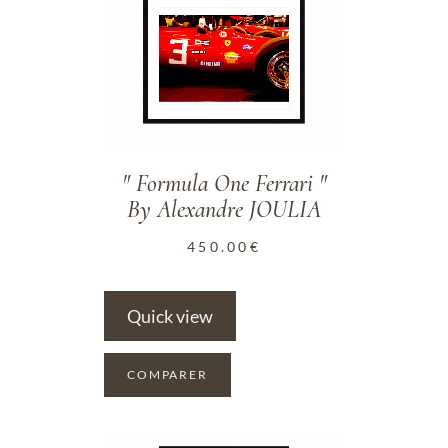
ADD TO WISHLIST
" Formula One Ferrari "
By Alexandre JOULIA
450.00
€
Quick view
COMPARER