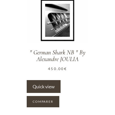
ADD TO WISHLIST
" German Shark NB " By
Alexandre JOULIA
450.00
€
Quick view
COMPARER