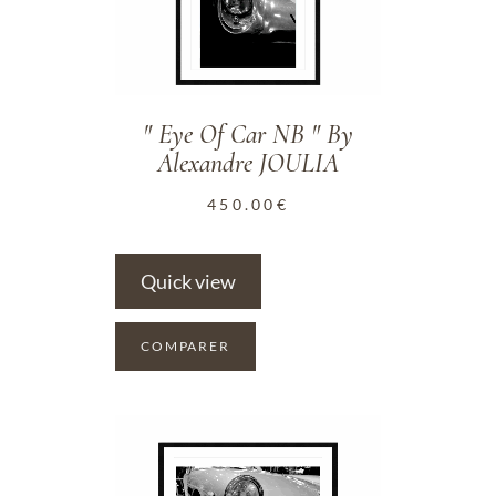
" Eye Of Car NB " By
Alexandre JOULIA
450.00
€
Quick view
COMPARER
ADD TO WISHLIST