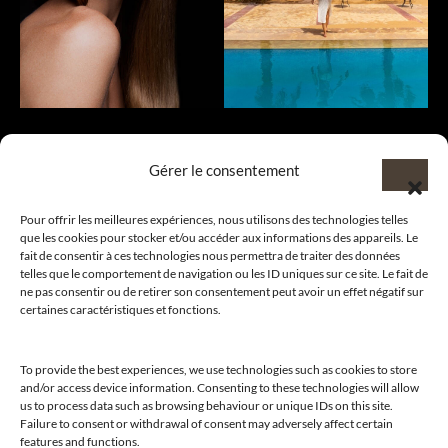
Gérer le consentement
Pour offrir les meilleures expériences, nous utilisons des technologies telles
que les cookies pour stocker et/ou accéder aux informations des appareils. Le
fait de consentir à ces technologies nous permettra de traiter des données
telles que le comportement de navigation ou les ID uniques sur ce site. Le fait de
ne pas consentir ou de retirer son consentement peut avoir un effet négatif sur
Bienvenue au sein du CLUB AMILCAR !
certaines caractéristiques et fonctions.
To provide the best experiences, we use technologies such as cookies to store
and/or access device information. Consenting to these technologies will allow
us to process data such as browsing behaviour or unique IDs on this site.
Nous contacter et rejoindre le
Failure to consent or withdrawal of consent may adversely affect certain
features and functions.