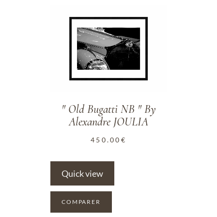
ADD TO WISHLIST
" Old Bugatti NB " By
Alexandre JOULIA
450.00
€
Quick view
COMPARER