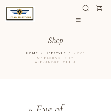
Shop
HOME
LIFESTYLE
» EYE
OF FERRARI » BY
ALEXANDRE JOULIA
» Eye of