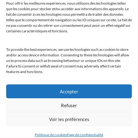
Pour offrir les meilleures expériences, nous utilisons des technologies telles
que les cookies pour stocker et/ou accéder aux informations des appareils. Le
fait de consentir à ces technologies nous permettra de traiter des données
telles que le comportement de navigation ou les ID uniques sur ce site. Le fait de
ne pas consentir ou de retirer son consentement peut avoir un effet négatif sur
certaines caractéristiques et fonctions.
To provide the best experiences, we use technologies such as cookies to store
and/or access device information. Consenting to these technologies will allow
us to process data such as browsing behaviour or unique IDs on this site.
Failure to consent or withdrawal of consent may adversely affect certain
features and functions.
Accepter
Bienvenue au sein du CLUB AMILCAR !
Refuser
Voir les préférences
Politique de cookies
Page de confidentialité