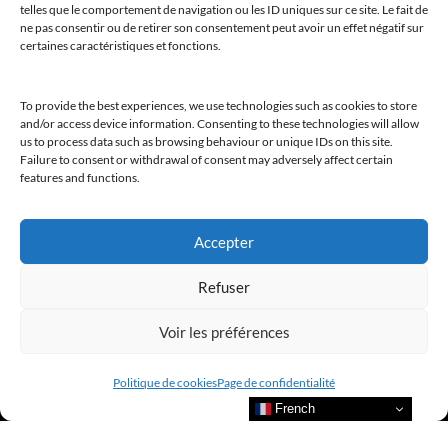
telles que le comportement de navigation ou les ID uniques sur ce site. Le fait de
ne pas consentir ou de retirer son consentement peut avoir un effet négatif sur
certaines caractéristiques et fonctions.
To provide the best experiences, we use technologies such as cookies to store
and/or access device information. Consenting to these technologies will allow
us to process data such as browsing behaviour or unique IDs on this site.
Failure to consent or withdrawal of consent may adversely affect certain
features and functions.
Accepter
Refuser
Bienvenue au sein du CLUB AMILCAR !
Voir les préférences
Politique de cookies
Page de confidentialité
French
Nous contacter et rejoindre le