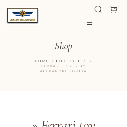
Shop
HOME
LIFESTYLE
»
FERRARI TOY » BY
ALEXANDRE JOULIA
» Ferrari toy