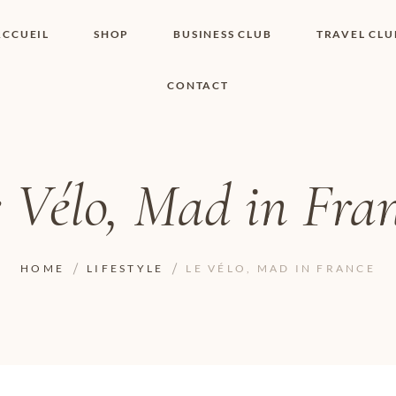
ACCUEIL
SHOP
BUSINESS CLUB
TRAVEL CLU
CONTACT
SHOP I BOUTIQUE
MON COMPTE
WISHLIST
CONTACT
PANIER
POLITIQUE DE
COOKIES
 Vélo, Mad in Fra
CONDITIONS
GÉNÉRALES
PAGE DE
CONFIDENTIALITÉ
HOME
LIFESTYLE
LE VÉLO, MAD IN FRANCE