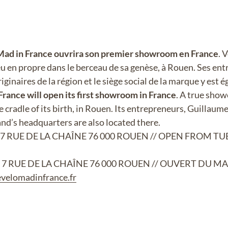
ad in France ouvrira son premier showroom en France
. 
eu en propre dans le berceau de sa genèse, à Rouen. Ses en
ginaires de la région et le siège social de la marque y est 
France will open its first showroom in France
. A true show
he cradle of its birth, in Rouen. Its entrepreneurs, Guilla
and’s headquarters are also located there.
 // 7 RUE DE LA CHAÎNE 76 000 ROUEN // OPEN FROM
// 7 RUE DE LA CHAÎNE 76 000 ROUEN // OUVERT DU M
levelomadinfrance.fr