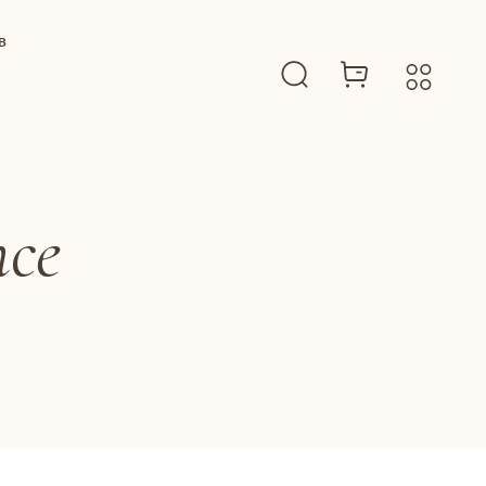
B
nce