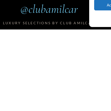
@clubamilcar
Ac
LUXURY SELECTIONS BY CLUB AMILCAR