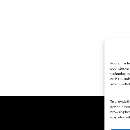
Pour offrir l
pour stocker 
technologies
ou les ID uni
avoir un effe
To provide th
device inform
browsing beha
may adversely