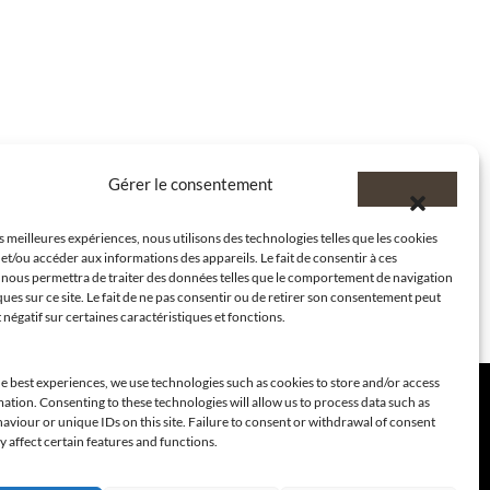
Gérer le consentement
es meilleures expériences, nous utilisons des technologies telles que les cookies
et/ou accéder aux informations des appareils. Le fait de consentir à ces
 nous permettra de traiter des données telles que le comportement de navigation
ques sur ce site. Le fait de ne pas consentir ou de retirer son consentement peut
t négatif sur certaines caractéristiques et fonctions.
e best experiences, we use technologies such as cookies to store and/or access
ation. Consenting to these technologies will allow us to process data such as
viour or unique IDs on this site. Failure to consent or withdrawal of consent
 affect certain features and functions.