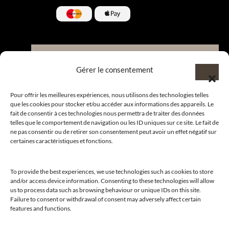
Nous contacter et rejoindre le
Gérer le consentement
CLUB.
Pour offrir les meilleures expériences, nous utilisons des technologies telles
que les cookies pour stocker et/ou accéder aux informations des appareils. Le
fait de consentir à ces technologies nous permettra de traiter des données
Suivre nos actualités
telles que le comportement de navigation ou les ID uniques sur ce site. Le fait de
ne pas consentir ou de retirer son consentement peut avoir un effet négatif sur
certaines caractéristiques et fonctions.
To provide the best experiences, we use technologies such as cookies to store
Suivre l’actualité de nos marques et celle du CLUB !
and/or access device information. Consenting to these technologies will allow
us to process data such as browsing behaviour or unique IDs on this site.
Merci de nous suivre
Failure to consent or withdrawal of consent may adversely affect certain
features and functions.