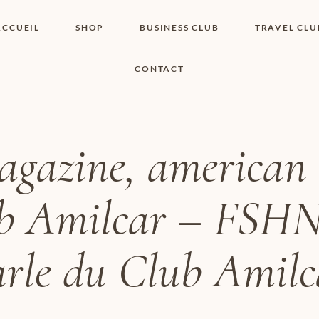
ACCUEIL
SHOP
BUSINESS CLUB
TRAVEL CLU
CONTACT
SHOP I BOUTIQUE
MON COMPTE
WISHLIST
CONTACT
PANIER
POLITIQUE DE
COOKIES
azine, american 
CONDITIONS
GÉNÉRALES
PAGE DE
b Amilcar – FSHN
CONFIDENTIALITÉ
arle du Club Amilc