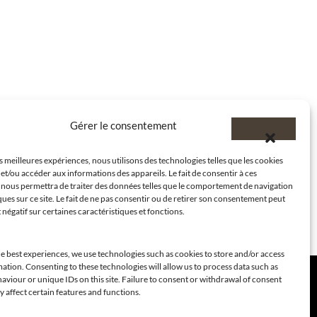
Gérer le consentement
es meilleures expériences, nous utilisons des technologies telles que les cookies
et/ou accéder aux informations des appareils. Le fait de consentir à ces
 nous permettra de traiter des données telles que le comportement de navigation
ques sur ce site. Le fait de ne pas consentir ou de retirer son consentement peut
t négatif sur certaines caractéristiques et fonctions.
e best experiences, we use technologies such as cookies to store and/or access
ation. Consenting to these technologies will allow us to process data such as
viour or unique IDs on this site. Failure to consent or withdrawal of consent
 affect certain features and functions.