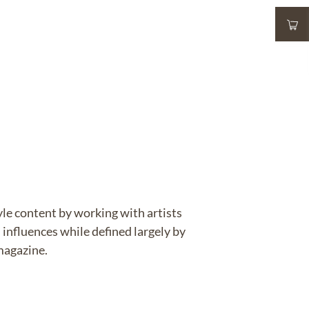
yle content by working with artists
 influences while defined largely by
magazine.