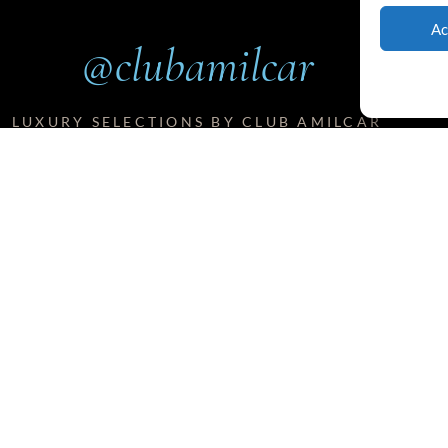
Ac
@clubamilcar
LUXURY SELECTIONS BY CLUB AMILCAR