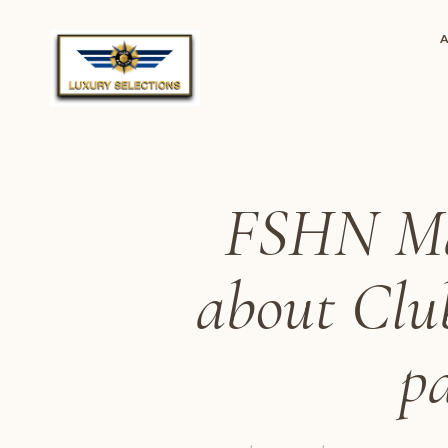
FSHN Mag
about Clu
p