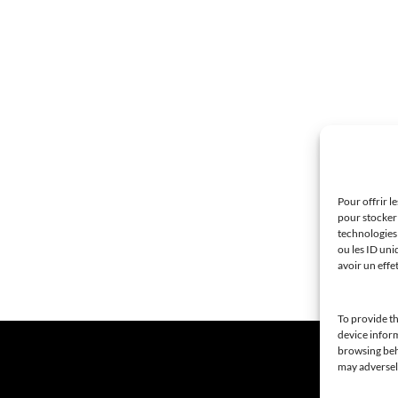
Pour offrir l
pour stocker 
technologies
ou les ID uni
avoir un effe
To provide th
device inform
browsing beha
may adversely