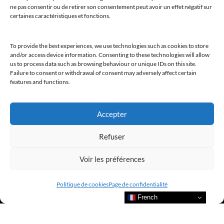
ne pas consentir ou de retirer son consentement peut avoir un effet négatif sur
certaines caractéristiques et fonctions.
Nous contacter et rejoindre le
CLUB.
To provide the best experiences, we use technologies such as cookies to store
and/or access device information. Consenting to these technologies will allow
us to process data such as browsing behaviour or unique IDs on this site.
Failure to consent or withdrawal of consent may adversely affect certain
features and functions.
Suivre nos actualités
Accepter
Refuser
Suivre l’actualité de nos marques et celle du CLUB !
Voir les préférences
Merci de nous suivre
Politique de cookies
Page de confidentialité
French