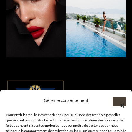
Gérer le consentement
Bienvenue au sein du CLUB AMILCAR !
Pour offrir les meilleures expériences, nous utilisons des technologies telles
que les cookies pour stocker et/ou accéder aux informations des appareils. Le
fait de consentir à ces technologies nous permettra de traiter des données
telles que le comportement de navigation ou les ID uniques sur ce site. Le fait de