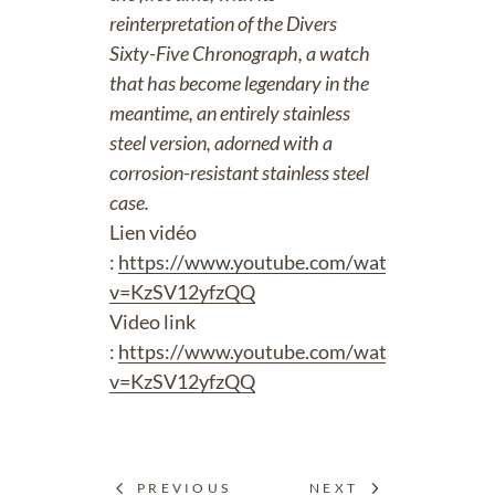
reinterpretation of the Divers
Sixty-Five Chronograph, a watch
that has become legendary in the
meantime, an entirely stainless
steel version, adorned with a
corrosion-resistant stainless steel
case.
Lien vidéo
:
https://www.youtube.com/watch?
v=KzSV12yfzQQ
Video link
:
https://www.youtube.com/watch?
v=KzSV12yfzQQ
PREVIOUS
NEXT