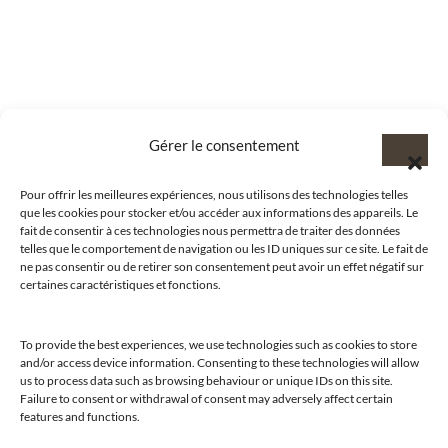
Gérer le consentement
Pour offrir les meilleures expériences, nous utilisons des technologies telles
que les cookies pour stocker et/ou accéder aux informations des appareils. Le
fait de consentir à ces technologies nous permettra de traiter des données
telles que le comportement de navigation ou les ID uniques sur ce site. Le fait de
ne pas consentir ou de retirer son consentement peut avoir un effet négatif sur
certaines caractéristiques et fonctions.
To provide the best experiences, we use technologies such as cookies to store
and/or access device information. Consenting to these technologies will allow
us to process data such as browsing behaviour or unique IDs on this site.
@clubamilcar
Failure to consent or withdrawal of consent may adversely affect certain
features and functions.
LUXURY SELECTIONS BY CLUB AMILCAR