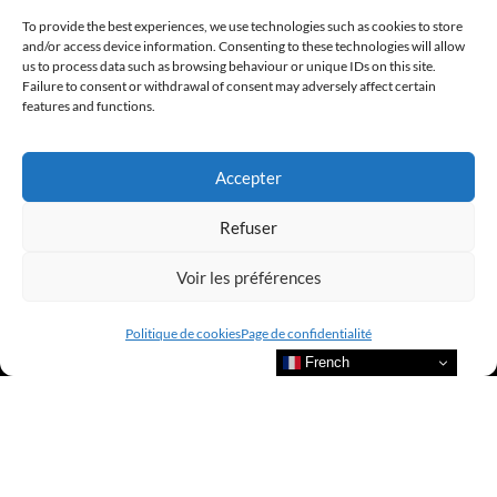
To provide the best experiences, we use technologies such as cookies to store
and/or access device information. Consenting to these technologies will allow
us to process data such as browsing behaviour or unique IDs on this site.
@clubamilcar
Failure to consent or withdrawal of consent may adversely affect certain
features and functions.
LUXURY SELECTIONS BY CLUB AMILCAR
Accepter
Refuser
Voir les préférences
Politique de cookies
Page de confidentialité
French