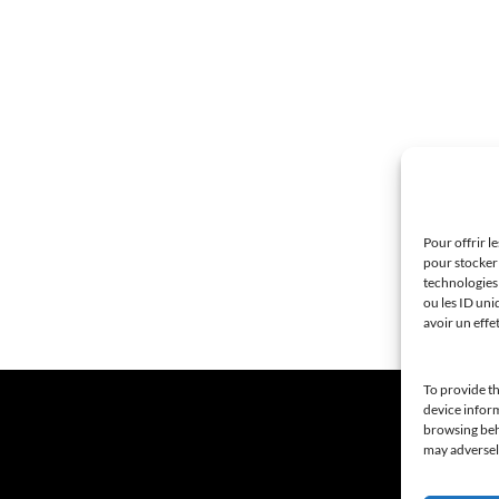
Pour offrir l
pour stocker 
technologies
ou les ID uni
avoir un effe
To provide th
device inform
browsing beha
may adversely