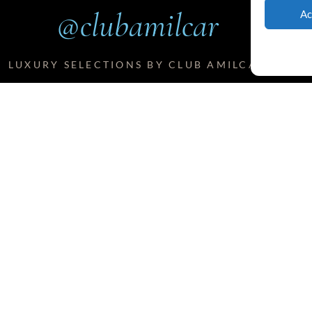
@clubamilcar
Ac
LUXURY SELECTIONS BY CLUB AMILCAR