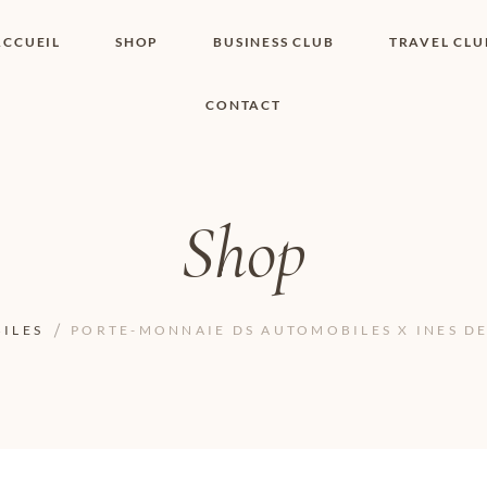
ACCUEIL
SHOP
BUSINESS CLUB
TRAVEL CLU
CONTACT
SHOP I BOUTIQUE
MON COMPTE
WISHLIST
CONTACT
PANIER
POLITIQUE DE
COOKIES
Shop
CONDITIONS
GÉNÉRALES
PAGE DE
CONFIDENTIALITÉ
ILES
PORTE-MONNAIE DS AUTOMOBILES X INES DE