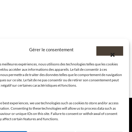
Gérer le consentement
es meilleures expériences, nous utilisons des technologies telles que les cookies
et/ou accéder aux informations des appareils. Le fait de consentir à ces
 nous permettra de traiter des données telles que le comportement de navigation
ques sur ce site. Le fait de ne pas consentir ou de retirer son consentement peut
t négatif sur certaines caractéristiques et fonctions.
e best experiences, we use technologies such as cookies to store and/or access
ation. Consenting to these technologies will allow us to process data such as
viour or unique IDs on this site. Failure to consent or withdrawal of consent
 affect certain features and functions.