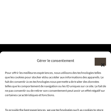
Gérer le consentement
@clubamilcar
Pour offrir les meilleures expériences, nous utilisons des technologies telles
que les cookies pour stocker et/ou accéder aux informations des appareils. Le
fait de consentir à ces technologies nous permettra de traiter des données
LUXURY SELECTIONS BY CLUB AMILCAR
telles que le comportement de navigation ou les ID uniques sur ce site. Le fait de
ne pas consentir ou de retirer son consentement peut avoir un effet négatif sur
certaines caractéristiques et fonctions.
To provide the best experiences, we use technologies such as cookies to store