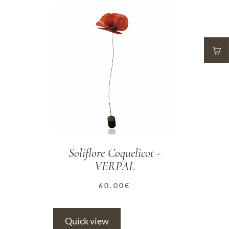
ADD TO WISHLIST
Soliflore Coquelicot -
VERPAL
60.00
€
Quick view