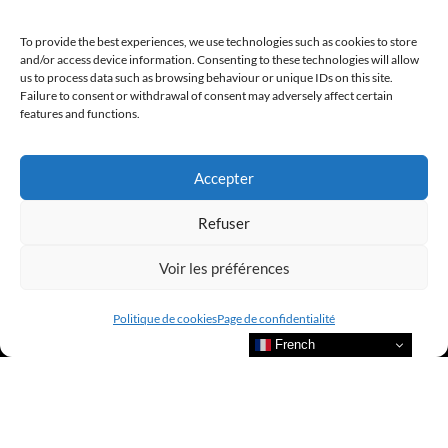
To provide the best experiences, we use technologies such as cookies to store
@clubamilcar
and/or access device information. Consenting to these technologies will allow
us to process data such as browsing behaviour or unique IDs on this site.
Failure to consent or withdrawal of consent may adversely affect certain
LUXURY SELECTIONS BY CLUB AMILCAR
features and functions.
Accepter
Refuser
Voir les préférences
Politique de cookies
Page de confidentialité
French