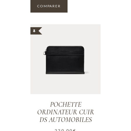
COMPARER
ADD TO WISHLIST
POCHETTE
ORDINATEUR CUIR
DS AUTOMOBILES
220.00
€