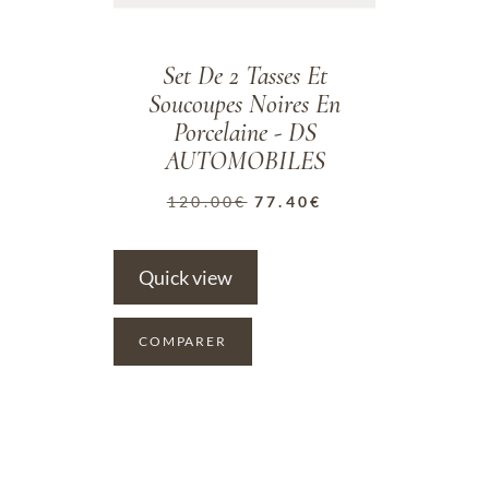
Set De 2 Tasses Et
Soucoupes Noires En
Porcelaine - DS
AUTOMOBILES
120.00
€
77.40
€
Quick view
COMPARER