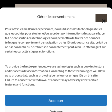
Nous contacter et rejoindre le
Gérer le consentement
CLUB.
Pour offrir les meilleures expériences, nous utilisons des technologies telles
que les cookies pour stocker et/ou accéder aux informations des appareils. Le
fait de consentir à ces technologies nous permettra de traiter des données
Suivre nos actualités
telles que le comportement de navigation ou les ID uniques sur ce site. Le fait de
ne pas consentir ou de retirer son consentement peut avoir un effet négatif sur
certaines caractéristiques et fonctions.
To provide the best experiences, we use technologies such as cookies to store
Suivre l’actualité de nos marques et celle du CLUB !
and/or access device information. Consenting to these technologies will allow
us to process data such as browsing behaviour or unique IDs on this site.
Merci de nous suivre
Failure to consent or withdrawal of consent may adversely affect certain
features and functions.
Accepter
© 2026
CLUB AMILCAR
– Tous droits réservés. Web
Refuser