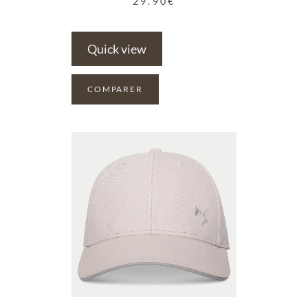
29.90
€
Quick view
COMPARER
ADD TO WISHLIST