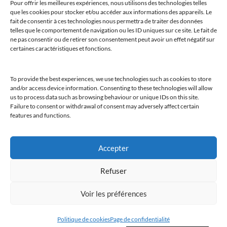
Pour offrir les meilleures expériences, nous utilisons des technologies telles
que les cookies pour stocker et/ou accéder aux informations des appareils. Le
fait de consentir à ces technologies nous permettra de traiter des données
telles que le comportement de navigation ou les ID uniques sur ce site. Le fait de
ne pas consentir ou de retirer son consentement peut avoir un effet négatif sur
certaines caractéristiques et fonctions.
To provide the best experiences, we use technologies such as cookies to store
and/or access device information. Consenting to these technologies will allow
@clubamilcar
us to process data such as browsing behaviour or unique IDs on this site.
Failure to consent or withdrawal of consent may adversely affect certain
features and functions.
LUXURY SELECTIONS BY CLUB AMILCAR
Accepter
Refuser
Voir les préférences
Politique de cookies
Page de confidentialité