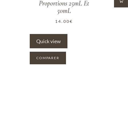
Proportions 25mL Et
50mL
14.00
€
Quick view
COMPARER