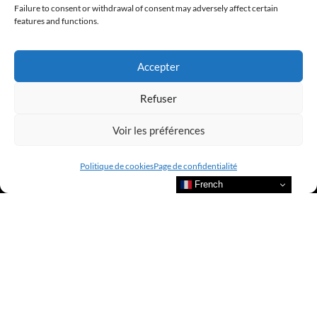
Failure to consent or withdrawal of consent may adversely affect certain
features and functions.
@clubamilcar
Accepter
LUXURY SELECTIONS BY CLUB AMILCAR
Refuser
Voir les préférences
Politique de cookies
Page de confidentialité
French