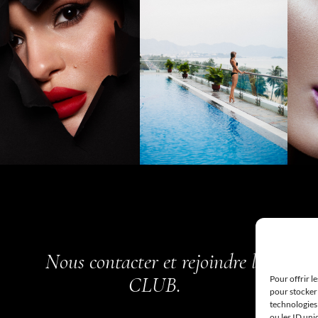
Suiv
Nous contacter et rejoindre le
CLUB.
Pour offrir l
pour stocker 
technologies
ou les ID uni