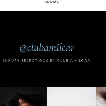
CONTACT
SHOP I BOUTIQUE
MON COMPTE
WISHLIST
CONTACT
PANIER
POLITIQUE DE
COOKIES
CONDITIONS
GÉNÉRALES
PAGE DE
@clubamilcar
CONFIDENTIALITÉ
LUXURY SELECTIONS BY CLUB AMILCAR