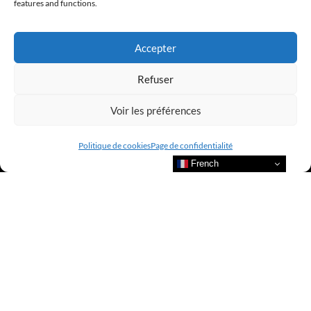
@clubamilcar
features and functions.
LUXURY SELECTIONS BY CLUB AMILCAR
Accepter
Refuser
Voir les préférences
Politique de cookies
Page de confidentialité
French