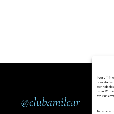
Pour offrir l
pour stocker 
technologies
ou les ID uni
avoir un effe
@clubamilcar
To provide th