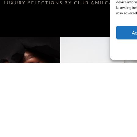
device inform
LUXURY SELECTIONS BY CLUB AMILCAR
browsing beha
may adversely
Ac