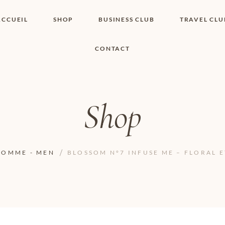
ACCUEIL
SHOP
BUSINESS CLUB
TRAVEL CLU
CONTACT
SHOP I BOUTIQUE
MON COMPTE
WISHLIST
CONTACT
PANIER
POLITIQUE DE
COOKIES
Shop
CONDITIONS
GÉNÉRALES
PAGE DE
CONFIDENTIALITÉ
HOMME - MEN
BLOSSOM N°7 INFUSE ME – FLORAL E