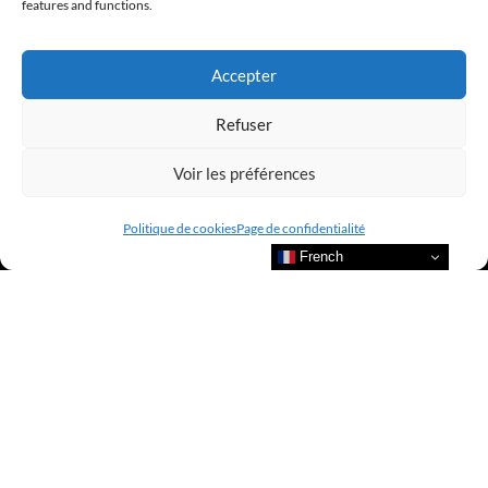
@clubamilcar
features and functions.
LUXURY SELECTIONS BY CLUB AMILCAR
Accepter
Refuser
Voir les préférences
Politique de cookies
Page de confidentialité
French