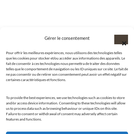
Gérer le consentement
Pour offrir les meilleures expériences, nous utilisons des technologies telles
que les cookies pour stocker et/ou accéder aux informations des appareils. Le
fait de consentir à ces technologies nous permettra de traiter des données
telles que le comportement de navigation ou les ID uniques sur ce site. Le fait de
ne pas consentir ou de retirer son consentement peut avoir un effet négatif sur
certaines caractéristiques et fonctions.
To provide the best experiences, we use technologies such as cookies to store
and/or access device information. Consenting to these technologies will allow
@clubamilcar
us to process data such as browsing behaviour or unique IDs on this site.
Failure to consent or withdrawal of consent may adversely affect certain
features and functions.
LUXURY SELECTIONS BY CLUB AMILCAR