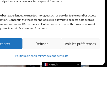
t négatif sur certaines caractéristiques et fonctions.
e best experiences, we use technologies such as cookies to store and/or access
ation. Consenting to these technologies will allow us to process data such as
viour or unique IDs on this site. Failure to consent or withdrawal of consent
 affect certain features and functions.
cepter
Refuser
Voir les préférences
Politique de cookies
Page de confidentialité
French