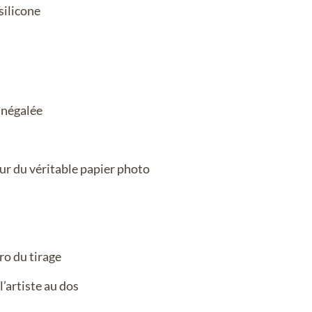
ilicone
inégalée
ur du véritable papier photo
ro du tirage
’artiste au dos