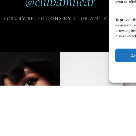
@clubamilcar
avoir un effe
LUXURY SELECTIONS BY CLUB AMILCAR
To provide th
device inform
browsing beha
may adversely
Ac