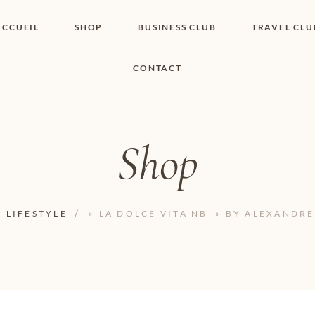
ACCUEIL
SHOP
BUSINESS CLUB
TRAVEL CLU
CONTACT
SHOP I BOUTIQUE
MON COMPTE
WISHLIST
CONTACT
PANIER
POLITIQUE DE
COOKIES
Shop
CONDITIONS
GÉNÉRALES
PAGE DE
CONFIDENTIALITÉ
LIFESTYLE
» LA DOLCE VITA NB » BY ALEXANDRE