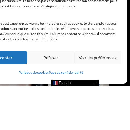
ques sur ce site. Le fait de ne pas consentir ou de retirer son consentement peut
t négatif sur certaines caractéristiques et fonctions.
e best experiences, we use technologies such as cookies to store and/or access
ation. Consenting to these technologies will allow us to process data such as
viour or unique IDs on this site. Failure to consent or withdrawal of consent
 affect certain features and functions.
cepter
Refuser
Voir les préférences
Politique de cookies
Page de confidentialité
French