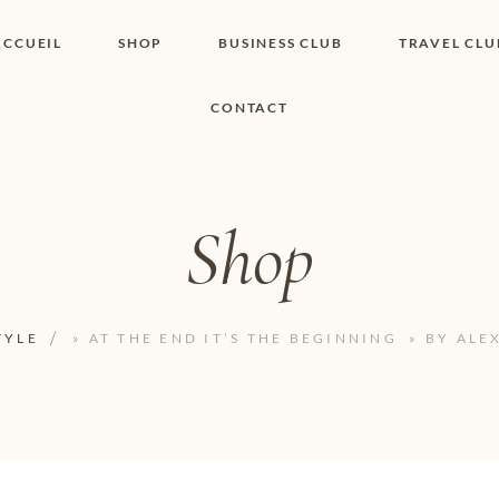
ACCUEIL
SHOP
BUSINESS CLUB
TRAVEL CLU
CONTACT
SHOP I BOUTIQUE
MON COMPTE
WISHLIST
CONTACT
PANIER
POLITIQUE DE
COOKIES
Shop
CONDITIONS
GÉNÉRALES
PAGE DE
CONFIDENTIALITÉ
TYLE
» AT THE END IT’S THE BEGINNING » BY AL