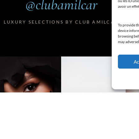
@clubamilcar
ou les ID uni
avoir un effe
LUXURY SELECTIONS BY CLUB AMILCAR
To provide th
device inform
browsing beha
may adversely
Ac