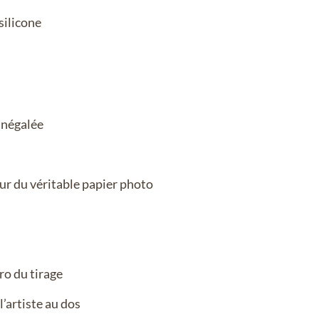
ilicone
inégalée
ur du véritable papier photo
ro du tirage
’artiste au dos