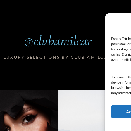
@clubamilcar
Pour offrir l
pour stocker 
technologies
ou les ID uni
LUXURY SELECTIONS BY CLUB AMILCAR
avoir un effe
To provide th
device inform
browsing beha
may adversely
Ac