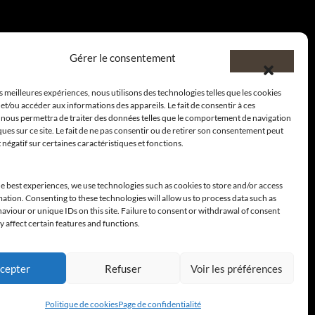
Gérer le consentement
es meilleures expériences, nous utilisons des technologies telles que les cookies
et/ou accéder aux informations des appareils. Le fait de consentir à ces
 nous permettra de traiter des données telles que le comportement de navigation
ques sur ce site. Le fait de ne pas consentir ou de retirer son consentement peut
t négatif sur certaines caractéristiques et fonctions.
e best experiences, we use technologies such as cookies to store and/or access
ation. Consenting to these technologies will allow us to process data such as
viour or unique IDs on this site. Failure to consent or withdrawal of consent
 affect certain features and functions.
cepter
Refuser
Voir les préférences
Politique de cookies
Page de confidentialité