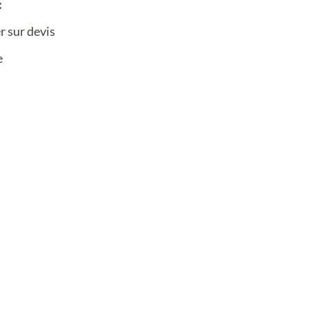
:
r sur devis
e