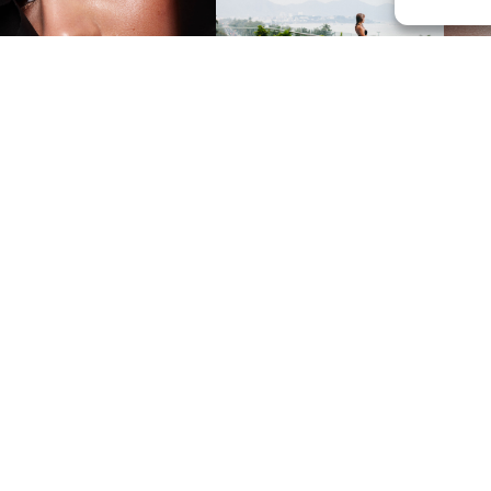
Suiv
Nous contacter et rejoindre le
CLUB.
Suivre
CLUB D'AFFAIRES
PRESSE & WEB