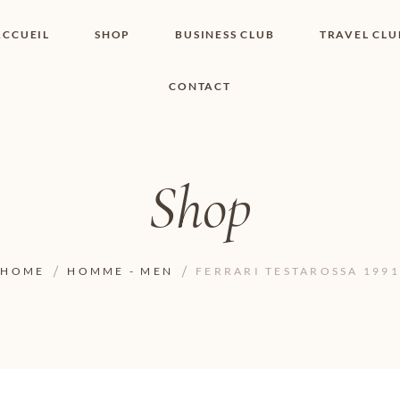
ACCUEIL
SHOP
BUSINESS CLUB
TRAVEL CLU
CONTACT
SHOP I BOUTIQUE
MON COMPTE
WISHLIST
CONTACT
PANIER
POLITIQUE DE
COOKIES
Shop
CONDITIONS
GÉNÉRALES
PAGE DE
CONFIDENTIALITÉ
HOME
HOMME - MEN
FERRARI TESTAROSSA 1991