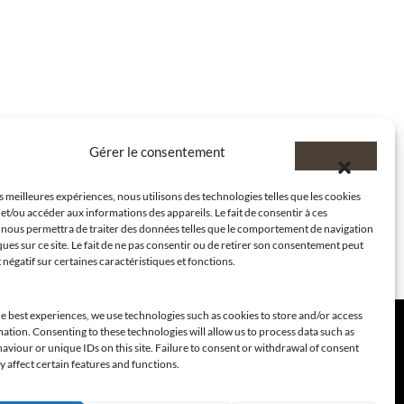
Gérer le consentement
es meilleures expériences, nous utilisons des technologies telles que les cookies
et/ou accéder aux informations des appareils. Le fait de consentir à ces
 nous permettra de traiter des données telles que le comportement de navigation
ques sur ce site. Le fait de ne pas consentir ou de retirer son consentement peut
t négatif sur certaines caractéristiques et fonctions.
e best experiences, we use technologies such as cookies to store and/or access
ation. Consenting to these technologies will allow us to process data such as
viour or unique IDs on this site. Failure to consent or withdrawal of consent
 affect certain features and functions.