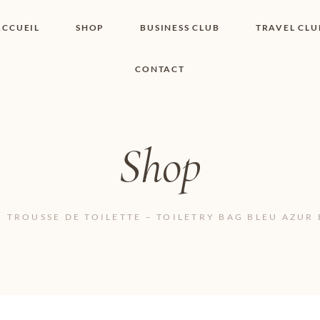
ACCUEIL
SHOP
BUSINESS CLUB
TRAVEL CLU
CONTACT
SHOP I BOUTIQUE
MON COMPTE
WISHLIST
CONTACT
PANIER
POLITIQUE DE
COOKIES
Shop
CONDITIONS
GÉNÉRALES
PAGE DE
CONFIDENTIALITÉ
TROUSSE DE TOILETTE – TOILETRY BAG BLEU AZUR