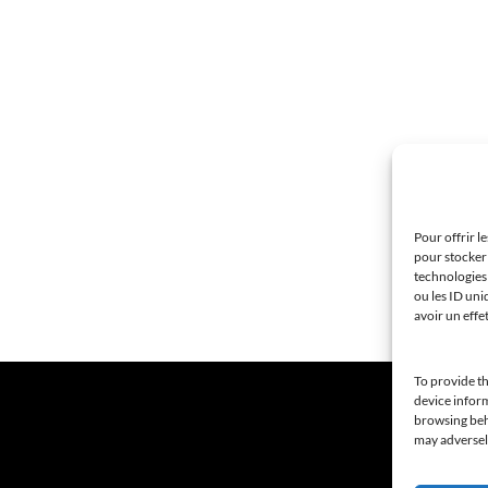
Pour offrir l
pour stocker 
technologies
ou les ID uni
avoir un effe
To provide th
device inform
browsing beha
may adversely