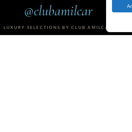
@clubamilcar
Ac
LUXURY SELECTIONS BY CLUB AMILCAR