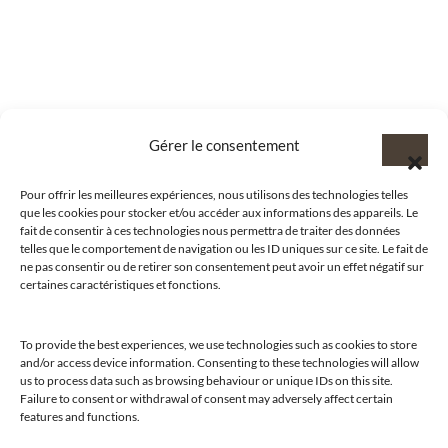
Gérer le consentement
Pour offrir les meilleures expériences, nous utilisons des technologies telles
que les cookies pour stocker et/ou accéder aux informations des appareils. Le
fait de consentir à ces technologies nous permettra de traiter des données
telles que le comportement de navigation ou les ID uniques sur ce site. Le fait de
ne pas consentir ou de retirer son consentement peut avoir un effet négatif sur
certaines caractéristiques et fonctions.
To provide the best experiences, we use technologies such as cookies to store
and/or access device information. Consenting to these technologies will allow
us to process data such as browsing behaviour or unique IDs on this site.
@clubamilcar
Failure to consent or withdrawal of consent may adversely affect certain
features and functions.
LUXURY SELECTIONS BY CLUB AMILCAR