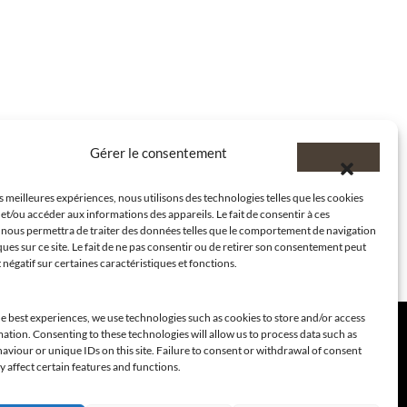
Gérer le consentement
es meilleures expériences, nous utilisons des technologies telles que les cookies
et/ou accéder aux informations des appareils. Le fait de consentir à ces
 nous permettra de traiter des données telles que le comportement de navigation
ques sur ce site. Le fait de ne pas consentir ou de retirer son consentement peut
t négatif sur certaines caractéristiques et fonctions.
e best experiences, we use technologies such as cookies to store and/or access
ation. Consenting to these technologies will allow us to process data such as
viour or unique IDs on this site. Failure to consent or withdrawal of consent
 affect certain features and functions.