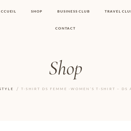
ACCUEIL
SHOP
BUSINESS CLUB
TRAVEL CLU
CONTACT
SHOP I BOUTIQUE
MON COMPTE
WISHLIST
CONTACT
PANIER
POLITIQUE DE
COOKIES
Shop
CONDITIONS
GÉNÉRALES
PAGE DE
CONFIDENTIALITÉ
STYLE
T-SHIRT DS FEMME -WOMEN’S T-SHIRT – DS