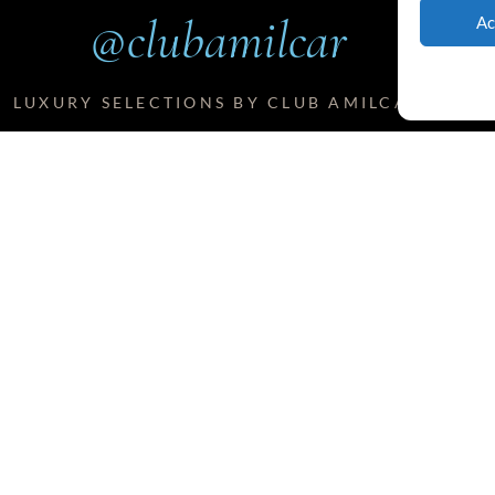
@clubamilcar
Ac
LUXURY SELECTIONS BY CLUB AMILCAR