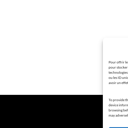
Pour offrir l
pour stocker 
technologies
ou les ID uni
avoir un effe
To provide th
device inform
browsing beha
may adversely