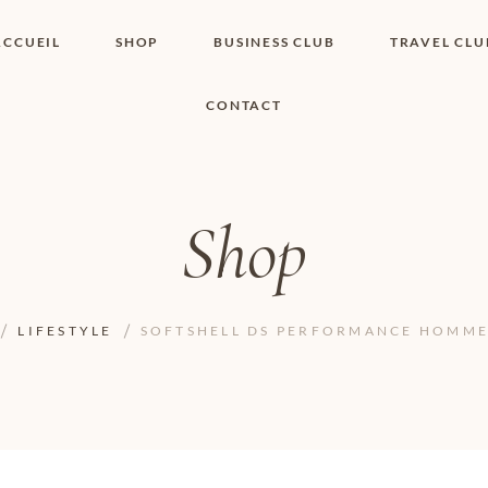
ACCUEIL
SHOP
BUSINESS CLUB
TRAVEL CLU
CONTACT
SHOP I BOUTIQUE
MON COMPTE
WISHLIST
CONTACT
PANIER
POLITIQUE DE
COOKIES
Shop
CONDITIONS
GÉNÉRALES
PAGE DE
CONFIDENTIALITÉ
LIFESTYLE
SOFTSHELL DS PERFORMANCE HOMME