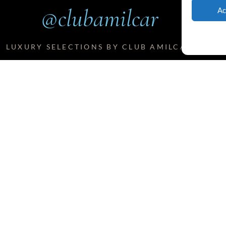
@clubamilcar
Ac
LUXURY SELECTIONS BY CLUB AMILCAR