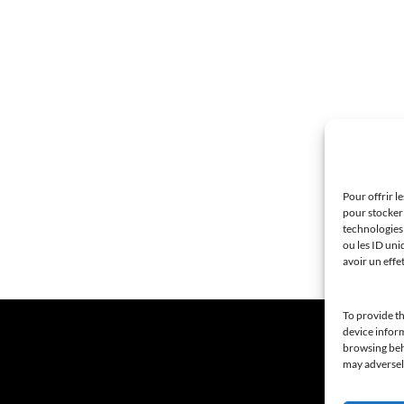
Pour offrir l
pour stocker 
technologies
ou les ID uni
avoir un effe
To provide th
device inform
browsing beha
may adversely