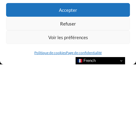
Accepter
Refuser
Voir les préférences
Politique de cookies
Page de confidentialité
French
Bienvenue au sein du CLUB AMILCAR !
Nous contacter et rejoindre le
CLUB.