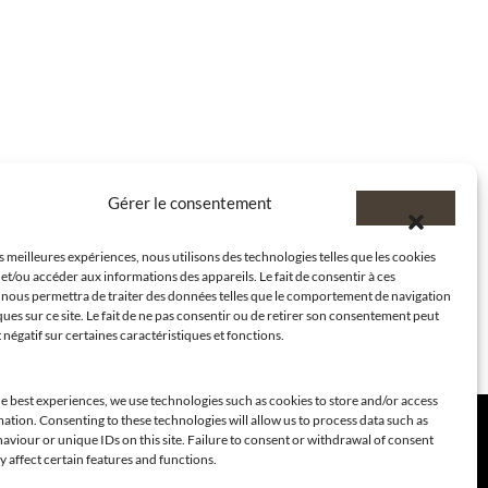
Gérer le consentement
es meilleures expériences, nous utilisons des technologies telles que les cookies
et/ou accéder aux informations des appareils. Le fait de consentir à ces
 nous permettra de traiter des données telles que le comportement de navigation
ques sur ce site. Le fait de ne pas consentir ou de retirer son consentement peut
t négatif sur certaines caractéristiques et fonctions.
e best experiences, we use technologies such as cookies to store and/or access
ation. Consenting to these technologies will allow us to process data such as
viour or unique IDs on this site. Failure to consent or withdrawal of consent
 affect certain features and functions.