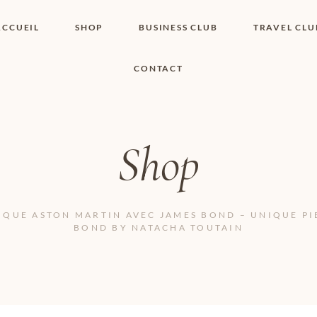
ACCUEIL
SHOP
BUSINESS CLUB
TRAVEL CLU
CONTACT
SHOP I BOUTIQUE
MON COMPTE
WISHLIST
CONTACT
PANIER
POLITIQUE DE
COOKIES
Shop
CONDITIONS
GÉNÉRALES
PAGE DE
CONFIDENTIALITÉ
IQUE ASTON MARTIN AVEC JAMES BOND – UNIQUE PI
BOND BY NATACHA TOUTAIN