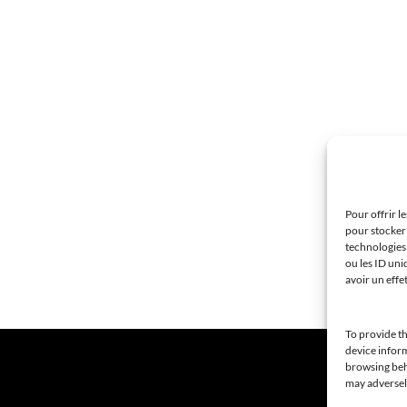
Pour offrir l
pour stocker 
technologies
ou les ID uni
avoir un effe
To provide th
device inform
browsing beha
may adversely