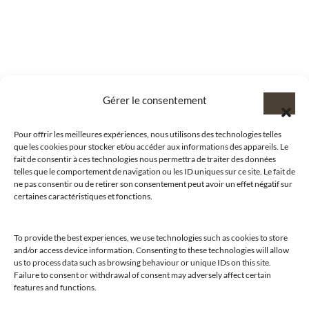
Gérer le consentement
Pour offrir les meilleures expériences, nous utilisons des technologies telles
que les cookies pour stocker et/ou accéder aux informations des appareils. Le
fait de consentir à ces technologies nous permettra de traiter des données
telles que le comportement de navigation ou les ID uniques sur ce site. Le fait de
ne pas consentir ou de retirer son consentement peut avoir un effet négatif sur
certaines caractéristiques et fonctions.
To provide the best experiences, we use technologies such as cookies to store
and/or access device information. Consenting to these technologies will allow
us to process data such as browsing behaviour or unique IDs on this site.
@clubamilcar
Failure to consent or withdrawal of consent may adversely affect certain
features and functions.
LUXURY SELECTIONS BY CLUB AMILCAR