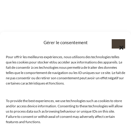
Gérer le consentement
Pour offrir les meilleures expériences, nous utilisons des technologies telles
que les cookies pour stocker et/ou accéder aux informations des appareils. Le
fait de consentir à ces technologies nous permettra de traiter des données
telles que le comportement de navigation ou les ID uniques sur ce site. Le fait de
ne pas consentir ou de retirer son consentement peut avoir un effet négatif sur
certaines caractéristiques et fonctions.
To provide the best experiences, we use technologies such as cookies to store
and/or access device information. Consenting to these technologies will allow
us to process data such as browsing behaviour or unique IDs on this site.
@clubamilcar
Failure to consent or withdrawal of consent may adversely affect certain
features and functions.
LUXURY SELECTIONS BY CLUB AMILCAR