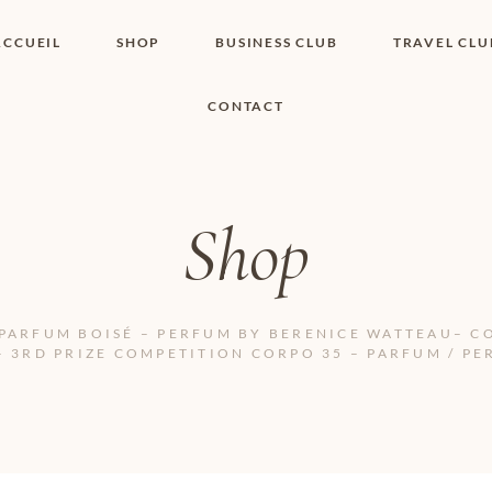
ACCUEIL
SHOP
BUSINESS CLUB
TRAVEL CLU
CONTACT
SHOP I BOUTIQUE
MON COMPTE
WISHLIST
CONTACT
PANIER
POLITIQUE DE
COOKIES
Shop
CONDITIONS
GÉNÉRALES
PAGE DE
CONFIDENTIALITÉ
PARFUM BOISÉ – PERFUM BY BERENICE WATTEAU– C
– 3RD PRIZE COMPETITION CORPO 35 – PARFUM / PE