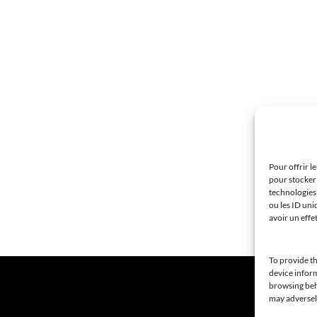
Pour offrir l
pour stocker 
technologies
ou les ID uni
avoir un effe
To provide th
device inform
browsing beha
may adversely