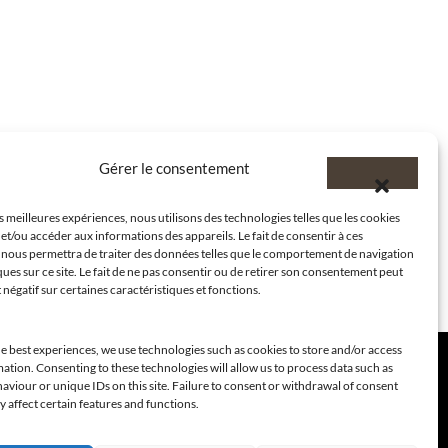
Gérer le consentement
es meilleures expériences, nous utilisons des technologies telles que les cookies
et/ou accéder aux informations des appareils. Le fait de consentir à ces
 nous permettra de traiter des données telles que le comportement de navigation
ques sur ce site. Le fait de ne pas consentir ou de retirer son consentement peut
t négatif sur certaines caractéristiques et fonctions.
e best experiences, we use technologies such as cookies to store and/or access
ation. Consenting to these technologies will allow us to process data such as
viour or unique IDs on this site. Failure to consent or withdrawal of consent
 affect certain features and functions.