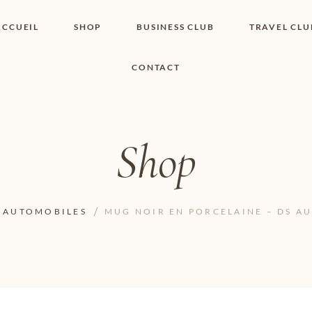
ACCUEIL
SHOP
BUSINESS CLUB
TRAVEL CLU
CONTACT
SHOP I BOUTIQUE
MON COMPTE
WISHLIST
CONTACT
PANIER
POLITIQUE DE
COOKIES
Shop
CONDITIONS
GÉNÉRALES
PAGE DE
CONFIDENTIALITÉ
 AUTOMOBILES
MUG NOIR EN PORCELAINE – DS A