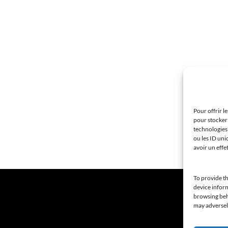
Pour offrir l
pour stocker 
technologies
ou les ID uni
avoir un effe
To provide th
device inform
browsing beha
may adversely