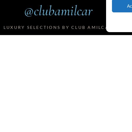
@clubamilcar
Ac
LUXURY SELECTIONS BY CLUB AMILCAR