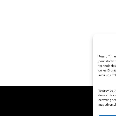
Pour offrir l
pour stocker 
technologies
ou les ID uni
avoir un effe
To provide th
device inform
browsing beha
may adversely