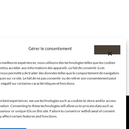
Gérer le consentement
es meilleures expériences, nous utilisons des technologies telles que les cookies
et/ou accéder aux informations des appareils. Le fait de consentir à ces
 nous permettra de traiter des données telles que le comportement de navigation
ques sur ce site. Le fait de ne pas consentir ou de retirer son consentement peut
t négatif sur certaines caractéristiques et fonctions.
e best experiences, we use technologies such as cookies to store and/or access
ation. Consenting to these technologies will allow us to process data such as
viour or unique IDs on this site. Failure to consent or withdrawal of consent
 affect certain features and functions.