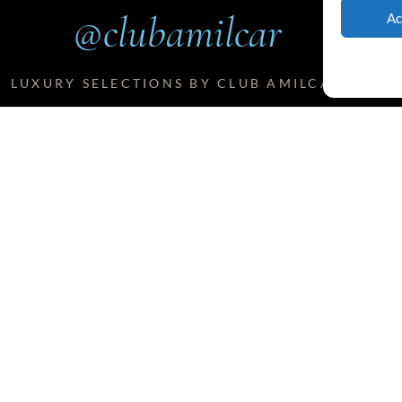
@clubamilcar
Ac
LUXURY SELECTIONS BY CLUB AMILCAR