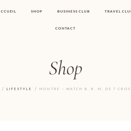
ACCUEIL
SHOP
BUSINESS CLUB
TRAVEL CLU
CONTACT
SHOP I BOUTIQUE
MON COMPTE
WISHLIST
CONTACT
PANIER
POLITIQUE DE
COOKIES
Shop
CONDITIONS
GÉNÉRALES
PAGE DE
CONFIDENTIALITÉ
LIFESTYLE
MONTRE – WATCH B. R. M. DS 7 CRO