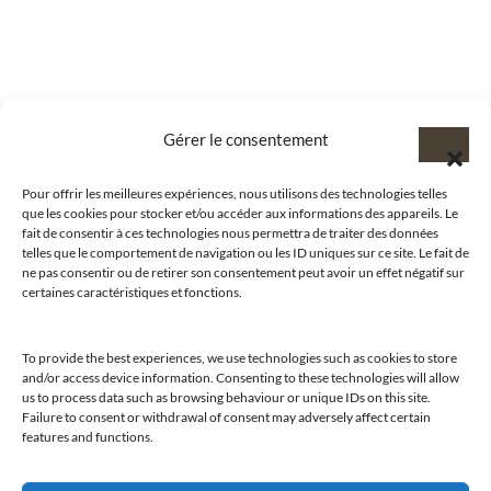
Gérer le consentement
Pour offrir les meilleures expériences, nous utilisons des technologies telles
que les cookies pour stocker et/ou accéder aux informations des appareils. Le
fait de consentir à ces technologies nous permettra de traiter des données
telles que le comportement de navigation ou les ID uniques sur ce site. Le fait de
ne pas consentir ou de retirer son consentement peut avoir un effet négatif sur
certaines caractéristiques et fonctions.
To provide the best experiences, we use technologies such as cookies to store
and/or access device information. Consenting to these technologies will allow
@clubamilcar
us to process data such as browsing behaviour or unique IDs on this site.
Failure to consent or withdrawal of consent may adversely affect certain
features and functions.
LUXURY SELECTIONS BY CLUB AMILCAR