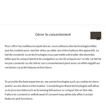
Gérer le consentement
Pour offrir les meilleures expériences, nous utilisons des technologies telles
que les cookies pour stocker et/ou accéder aux informations des appareils. Le
fait de consentir à ces technologies nous permettra de traiter des données
telles que le comportement de navigation ou les ID uniques sur ce site. Le fait de
ne pas consentir ou de retirer son consentement peut avoir un effet négatif sur
certaines caractéristiques et fonctions.
To provide the best experiences, we use technologies such as cookies to store
and/or access device information. Consenting to these technologies will allow
us to process data such as browsing behaviour or unique IDs on this site.
@clubamilcar
Failure to consent or withdrawal of consent may adversely affect certain
features and functions.
LUXURY SELECTIONS BY CLUB AMILCAR