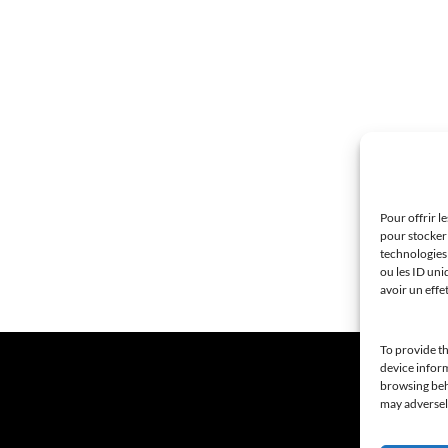
Pour offrir l
pour stocker 
technologies
ou les ID uni
avoir un effe
To provide th
device inform
browsing beha
may adversely