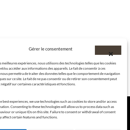
Gérer le consentement
es meilleures expériences, nous utilisons des technologies telles que les cookies
et/ou accéder aux informations des appareils. Le fait de consentir à ces
 nous permettra de traiter des données telles que le comportement de navigation
ques sur ce site. Le fait de ne pas consentir ou de retirer son consentement peut
t négatif sur certaines caractéristiques et fonctions.
e best experiences, we use technologies such as cookies to store and/or access
ation. Consenting to these technologies will allow us to process data such as
viour or unique IDs on this site. Failure to consent or withdrawal of consent
 affect certain features and functions.