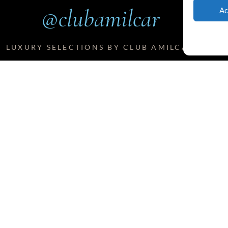
@clubamilcar
Ac
LUXURY SELECTIONS BY CLUB AMILCAR