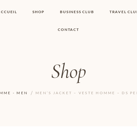
ACCUEIL
SHOP
BUSINESS CLUB
TRAVEL CLU
CONTACT
SHOP I BOUTIQUE
MON COMPTE
WISHLIST
CONTACT
PANIER
POLITIQUE DE
COOKIES
Shop
CONDITIONS
GÉNÉRALES
PAGE DE
CONFIDENTIALITÉ
MME - MEN
MEN’S JACKET – VESTE HOMME – DS 