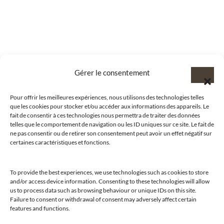
Gérer le consentement
Pour offrir les meilleures expériences, nous utilisons des technologies telles
que les cookies pour stocker et/ou accéder aux informations des appareils. Le
fait de consentir à ces technologies nous permettra de traiter des données
telles que le comportement de navigation ou les ID uniques sur ce site. Le fait de
ne pas consentir ou de retirer son consentement peut avoir un effet négatif sur
certaines caractéristiques et fonctions.
To provide the best experiences, we use technologies such as cookies to store
and/or access device information. Consenting to these technologies will allow
us to process data such as browsing behaviour or unique IDs on this site.
@clubamilcar
Failure to consent or withdrawal of consent may adversely affect certain
features and functions.
LUXURY SELECTIONS BY CLUB AMILCAR