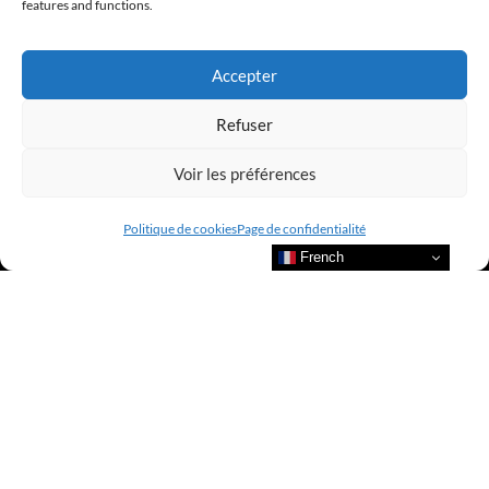
@clubamilcar
features and functions.
LUXURY SELECTIONS BY CLUB AMILCAR
Accepter
Refuser
Voir les préférences
Politique de cookies
Page de confidentialité
French