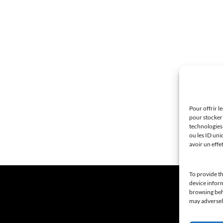
Pour offrir l
pour stocker 
technologies
ou les ID uni
avoir un effe
To provide th
device inform
browsing beha
may adversely