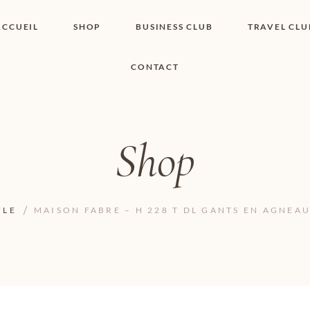
ACCUEIL
SHOP
BUSINESS CLUB
TRAVEL CLU
CONTACT
SHOP I BOUTIQUE
MON COMPTE
WISHLIST
CONTACT
PANIER
POLITIQUE DE
COOKIES
Shop
CONDITIONS
GÉNÉRALES
PAGE DE
CONFIDENTIALITÉ
YLE
MAISON FABRE – H 228 T DL GANTS EN AGNEA