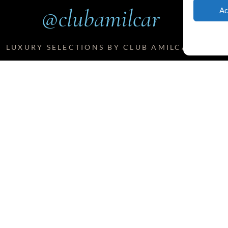
@clubamilcar
Ac
LUXURY SELECTIONS BY CLUB AMILCAR