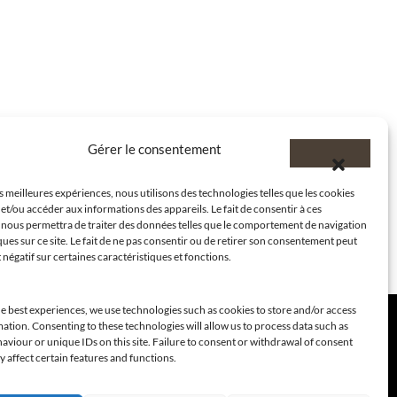
Gérer le consentement
es meilleures expériences, nous utilisons des technologies telles que les cookies
et/ou accéder aux informations des appareils. Le fait de consentir à ces
 nous permettra de traiter des données telles que le comportement de navigation
ques sur ce site. Le fait de ne pas consentir ou de retirer son consentement peut
t négatif sur certaines caractéristiques et fonctions.
e best experiences, we use technologies such as cookies to store and/or access
ation. Consenting to these technologies will allow us to process data such as
viour or unique IDs on this site. Failure to consent or withdrawal of consent
 affect certain features and functions.