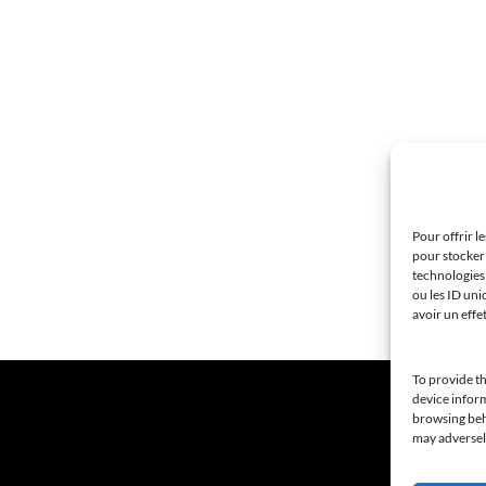
Pour offrir l
pour stocker 
technologies
ou les ID uni
avoir un effe
To provide th
device inform
browsing beha
may adversely