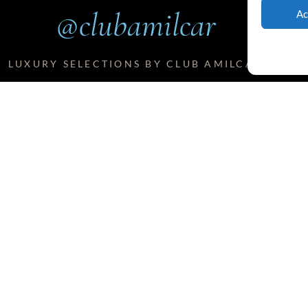
@clubamilcar
Ac
LUXURY SELECTIONS BY CLUB AMILCAR