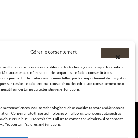
Gérer le consentement
es meilleures expériences, nous utilisons des technologies telles que les cookies
et/ou accéder aux informations des appareils. Le fait de consentir à ces
 nous permettra de traiter des données telles que le comportement de navigation
ques sur ce site. Le fait de ne pas consentir ou de retirer son consentement peut
t négatif sur certaines caractéristiques et fonctions.
e best experiences, we use technologies such as cookies to store and/or access
ation. Consenting to these technologies will allow us to process data such as
viour or unique IDs on this site. Failure to consent or withdrawal of consent
 affect certain features and functions.