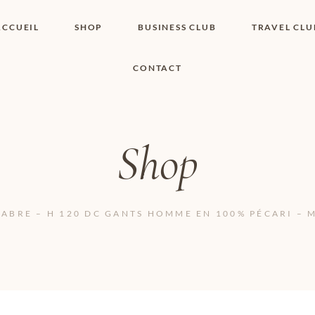
ACCUEIL
SHOP
BUSINESS CLUB
TRAVEL CLU
CONTACT
SHOP I BOUTIQUE
MON COMPTE
WISHLIST
CONTACT
PANIER
POLITIQUE DE
COOKIES
Shop
CONDITIONS
GÉNÉRALES
PAGE DE
CONFIDENTIALITÉ
ABRE – H 120 DC GANTS HOMME EN 100% PÉCARI – 