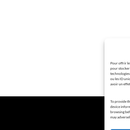
Pour offrir l
pour stocker 
technologies
ou les ID uni
avoir un effe
To provide th
device inform
browsing beha
may adversely