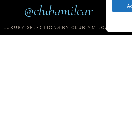
@clubamilcar
Ac
LUXURY SELECTIONS BY CLUB AMILCAR