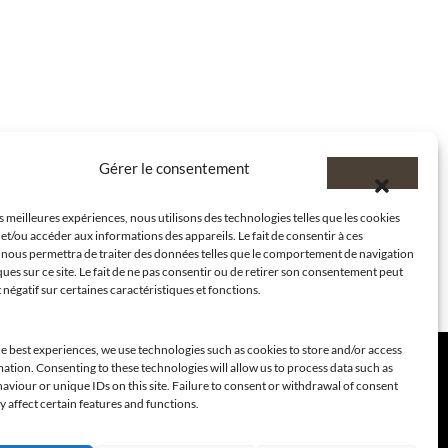
Gérer le consentement
es meilleures expériences, nous utilisons des technologies telles que les cookies
et/ou accéder aux informations des appareils. Le fait de consentir à ces
 nous permettra de traiter des données telles que le comportement de navigation
ques sur ce site. Le fait de ne pas consentir ou de retirer son consentement peut
t négatif sur certaines caractéristiques et fonctions.
e best experiences, we use technologies such as cookies to store and/or access
ation. Consenting to these technologies will allow us to process data such as
viour or unique IDs on this site. Failure to consent or withdrawal of consent
 affect certain features and functions.