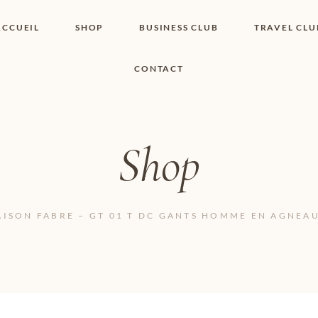
ACCUEIL
SHOP
BUSINESS CLUB
TRAVEL CLU
CONTACT
SHOP I BOUTIQUE
MON COMPTE
WISHLIST
CONTACT
PANIER
POLITIQUE DE
COOKIES
Shop
CONDITIONS
GÉNÉRALES
PAGE DE
CONFIDENTIALITÉ
ISON FABRE – GT 01 T DC GANTS HOMME EN AGNEAU